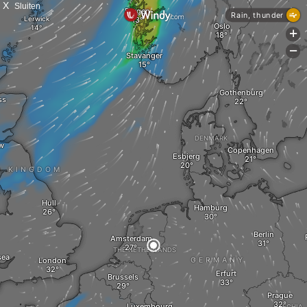
X
Sluiten