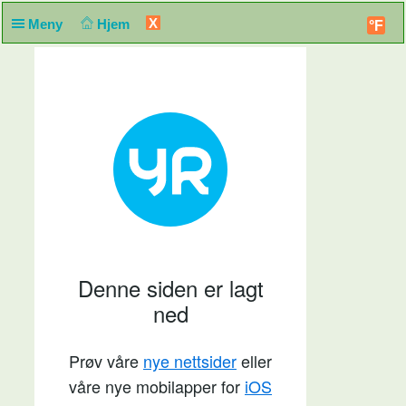
X
Meny
Hjem
°F