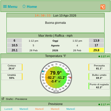
Menu
Home
°C
14:30:33
Lun 10 Ago 2026
Buona giornata
Max Vento | Raffica - mph
6
13.9
1:12 pm
Oggi
1:32 pm
10.5
17
5
Agosto
4
20.1
29.8
28 Feb
2026
28 Feb
Temperatura °F
pm
2:27
70
68
72
Celsius
Percepita
66
74
26.6°
81.1°
64
76
62
79.9°
78
60
80
Umidità
Bulbo umido
↑
82.2°
↓
61.2°
58
82
55%
69.3°
56
84
-0.4°
54
86
Punto di rugiada
52
88
62.2°
50
90
|
48
92
46
94
Grafici
- Previsione
Previsione
pm
2:17
Lunedi
Martedì
Martedì
Martedì
Martedì