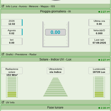
Info Luna
- Aurora
- Meteore
- Mappa
- ISS
Pioggia giornaliera - in
pm
2:27
2026
Ultima ora
12.02
0.00
Agosto
Velocità/O
0.00
0.02
0.000
Ieri
Last rain
0.00
07-08-2026
Grafici
- Previsione
- Radar
Solare - Indice UV - Lux
pm
2:27
Radiazione
Ultravioletto
Luminosità
solare
n/a Indice
18728 Lux
153 W/m²
UV Info
Fase lunare
pm
2:30