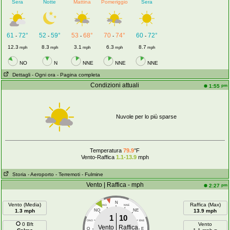
Sera
Notte
Mattina
Pomeriggio
Sera
61
72°
52
59°
53
68°
70
74°
60
72°
-
-
-
-
-
12.3
8.3
3.1
6.3
8.7
mph
mph
mph
mph
mph
NO
N
NNE
NNE
NNE
Dettagli
- Ogni ora
- Pagina completa
Condizioni attuali
pm
1:55
Nuvole per lo più sparse
Temperatura
79.9
°F
Vento-Raffica
1.1-13.9
mph
Storia
- Aeroporto
- Terremoti
- Fulmine
Vento | Raffica - mph
pm
2:27
N
Vento (Media)
Raffica (Max)
NNO
NNE
1.3 mph
NO
NE
13.9 mph
1
10
ONO
ENE
0 Bft
Vento
Vento
Raffica
O
E