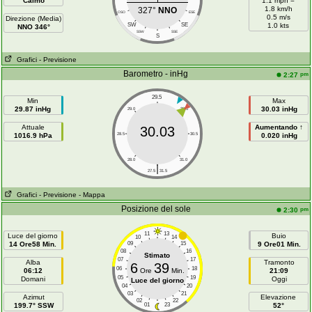
Calmo
1.1 mph =
1.8 km/h
327°
NNO
OSO
ESE
0.5 m/s
Direzione (Media)
SW
SE
1.0 kts
NNO 346°
SSW
SSE
S
Grafici
- Previsione
Barometro - inHg
pm
2:27
29.5
Min
Max
29.87 inHg
30.03 inHg
29.0
30.0
Attuale
Aumentando ↑
30.03
1016.9 hPa
28.5
30.5
0.020 inHg
28.0
31.0
|
27.5
31.5
Grafici
- Previsione
- Mappa
Posizione del sole
pm
2:30
11
13
Luce del giorno
Buio
10
14
14 Ore58 Min.
09
15
9 Ore01 Min.
08
16
Stimato
07
17
Alba
Tramonto
6
39
06
18
06:12
Ore
Min.
21:09
05
19
Domani
Oggi
Luce del giorno
04
20
03
21
Azimut
Elevazione
02
22
199.7° SSW
01
23
52°