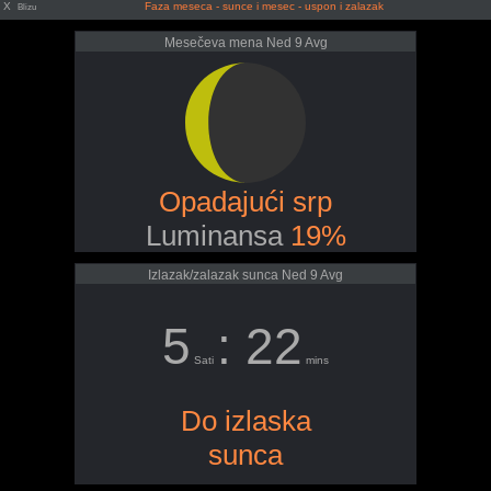
X
Faza meseca - sunce i mesec - uspon i zalazak
Blizu
Mesečeva mena Ned 9 Avg
Opadajući srp
Luminansa
19%
Izlazak/zalazak sunca Ned 9 Avg
5
: 22
Sati
mins
Do izlaska
sunca