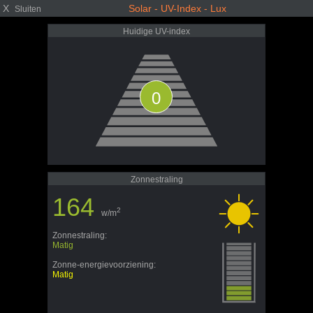
X
Solar - UV-Index - Lux
Sluiten
Huidige UV-index
0
Zonnestraling
164
2
w/m
Zonnestraling:
Matig
Zonne-energievoorziening:
Matig