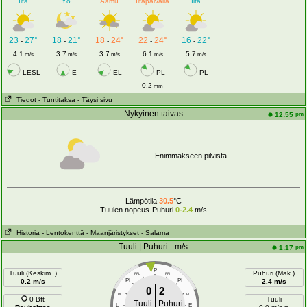
Ilta
Yö
Aamu
Iltapäivällä
Ilta
23
27°
18
21°
18
24°
22
24°
16
22°
-
-
-
-
-
4.1
3.7
3.7
6.1
5.7
m/s
m/s
m/s
m/s
m/s
LESL
E
EL
PL
PL
-
-
-
0.2
-
mm
Tiedot
- Tuntitaksa
- Täysi sivu
Nykyinen taivas
pm
12:55
Enimmäkseen pilvistä
Lämpötila
30.5
°C
Tuulen nopeus-Puhuri
0-2.4
m/s
Historia
- Lentokenttä
- Maanjäristykset
- Salama
Tuuli | Puhuri - m/s
pm
1:17
P
Tuuli (Keskim. )
Puhuri (Mak.)
PPL
PPI
0.2 m/s
PL
PI
2.4 m/s
0
2
LPL
IPI
0 Bft
Tuuli
Tuuli
Puhuri
L
E