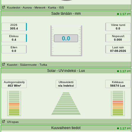
Kuutiedot
- Aurora
- Meteorit
- Kartta
- ISS
Sade tänään - mm
pm
1:17
2026
Viime tunti
305.4
0.0
Elokuu
Nopeus/t
0.0
0.4
0.000
Eilen
Last rain
0.0
07-08-2026
Kaaviot
- Sääennuste
- Tutka
Solar - UV-indeksi - Lux
pm
1:17
Auringonsäteily
Ultravioletti
Kirkkaus
463 W/m²
n/a Indeksi
56674 Lux
UV-opas
Kuuvaiheen tiedot
pm
1:17