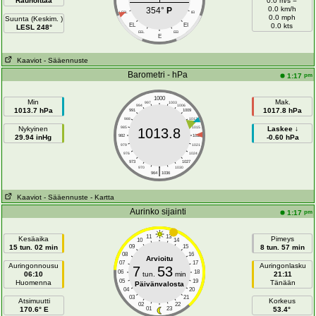
Rauhoittaa
0.0 m/s =
0.0 km/h
354°
P
LESL
IEI
0.0 mph
Suunta (Keskim. )
EL
EI
0.0 kts
LESL 248°
EEL
EEI
E
Kaaviot
- Sääennuste
Barometri - hPa
pm
1:17
1000
Min
Mak.
997
1003
994
1006
1013.7 hPa
1017.8 hPa
991
1009
988
1012
Nykyinen
985
1015
Laskee ↓
1013.8
29.94 inHg
982
1018
-0.60 hPa
979
1021
976
1024
973
1027
|
970
1030
964
1036
Kaaviot
- Sääennuste
- Kartta
Aurinko sijainti
pm
1:17
11
13
Kesäaika
Pimeys
10
14
15 tun. 02 min
09
15
8 tun. 57 min
08
16
Arvioitu
07
17
Auringonnousu
Auringonlasku
7
53
06
18
06:10
tun.
min
21:11
05
19
Huomenna
Tänään
Päivänvalosta
04
20
03
21
Atsimuutti
Korkeus
02
22
170.6° E
01
23
53.4°