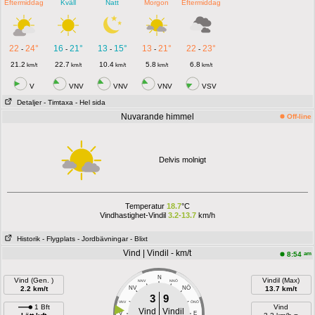
Eftermiddag
Kväll
Natt
Morgon
Eftermiddag
22
24°
16
21°
13
15°
13
21°
22
23°
-
-
-
-
-
21.2
22.7
10.4
5.8
6.8
km/t
km/t
km/t
km/t
km/t
V
VNV
VNV
VNV
VSV
Detaljer
- Timtaxa
- Hel sida
Nuvarande himmel
Off-line
Delvis molnigt
Temperatur
18.7
°C
Vindhastighet-Vindil
3.2-13.7
km/h
Historik
- Flygplats
- Jordbävningar
- Blixt
Vind | Vindil - km/t
am
8:54
N
Vind (Gen. )
Vindil (Max)
NNV
NNÖ
NÖ
2.2 km/t
NV
13.7 km/t
3
9
VNV
ÖNÖ
1 Bft
Vind
Vind
Vindil
V
E