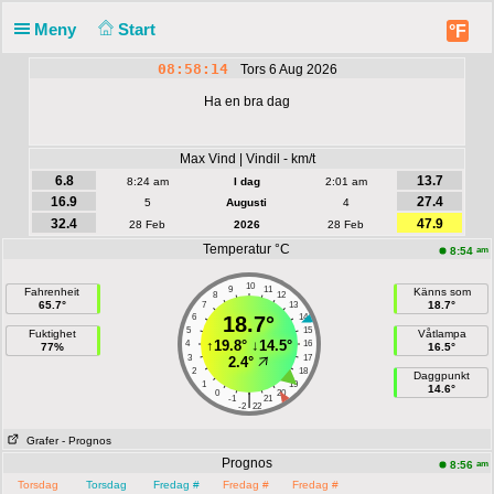
Meny
Start
°F
08:58:14
Tors 6 Aug 2026
Ha en bra dag
Max Vind | Vindil - km/t
6.8
13.7
8:24 am
I dag
2:01 am
16.9
27.4
5
Augusti
4
32.4
47.9
28 Feb
2026
28 Feb
Temperatur °C
am
8:54
10
9
11
Fahrenheit
Känns som
8
12
65.7°
18.7°
7
13
6
18.7°
14
5
15
Fuktighet
Våtlampa
↑
19.8°
↓
14.5°
4
16
77%
16.5°
3
17
2.4°
2
18
Daggpunkt
1
19
14.6°
0
20
|
-1
21
-2
22
Grafer
- Prognos
Prognos
am
8:56
Torsdag
Torsdag
Fredag ​​#
Fredag ​​#
Fredag ​​#