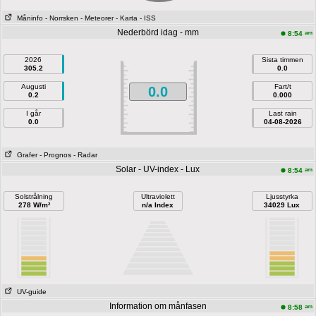
Måninfo
- Norrsken
- Meteorer
- Karta
- ISS
Nederbörd idag - mm
am
8:54
2026
Sista timmen
305.2
0.0
Augusti
Fart/t
0.0
0.2
0.000
I går
Last rain
0.0
04-08-2026
Grafer
- Prognos
- Radar
Solar - UV-index - Lux
am
8:54
Solstrålning
Ultraviolett
Ljusstyrka
278 W/m²
n/a Index
34029 Lux
UV-guide
Information om månfasen
am
8:58