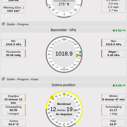
Lätt luft
3.2 km/h =
0.9 m/s
275°
V
VSV
ÖSÖ
2.0 mph
Riktning (Gen. )
SÖ
SV
1.7 kts
VSV 241°
SSV
SSÖ
S
Grafer
- Prognos
Barometer - hPa
am
8:54
1000
Min
Max
997
1003
994
1006
1016.5 hPa
1019.0 hPa
991
1009
988
1012
Nuvarande
985
1015
Stiger ↑
1018.9
30.09 inHg
982
1018
0.40 hPa
979
1021
976
1024
973
1027
|
970
1030
964
1036
Grafer
- Prognos
- Karta
Solens position
am
8:58
11
13
Dagsljus
Mörker
10
14
15 timmar 12
09
15
8 timmar 47 min
08
16
min
Beräknad
07
17
Soluppgång
Solnedgång
12
19
06
18
06:05
timmar
min
21:17
05
19
I morgon
I dag
Av dagsljus
04
20
03
21
Azimut
Höjd
02
22
94.9° Ö
01
23
24.9°