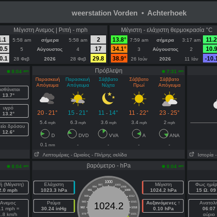
weerstation Vorden • Achterhoek
Μέγιστη Ανεμος | Ριπή - mph
Μέγιστη - ελάχιστη θερμοκρασία °C
1.1
2
13.8°
11.2
5:58 am
σήμερα
5:58 am
7:59 am
σήμερα
3:17 am
0.5
17
34.1°
10.9
5
Αύγουστος
4
3
Αύγουστος
2
0.1
29.8
38.9°
-10.
28 Φεβ
2026
28 Φεβ
26 Ιούν
2026
11 Ιάν
Πρόβλεψη
am
am
8:04
7:31
Παρασκευή
Παρασκευή
Σάββατο
Σάββατο
Σάββατο
Απόγευμα
Απόγευμα
Νύχτα
Πρωί
Απόγευμα
ισθάνεται
13.7°
υγρό
20
21°
15
21°
11
14°
11
22°
23
25°
-
-
-
-
-
13.2°
5.4
6.3
3.6
3.4
2
mph
mph
mph
mph
mph
είο δρόσου
12.6°
D
DVD
VVA
A
ANA
0.1
-
-
-
-
mm
Λεπτομέριες
- Ωριαίος
- Πλήρης σελίδα
Ιστορία
βαρόμετρο - hPa
am
am
8:04
8:04
1000
ή (Μέγιστη)
Ελάχιστη
Μέγιστη
Φως ημέ
997
1003
994
1006
2.0 mph
1023.3 hPa
1024.2 hPa
15 Ω. 09 
991
1009
988
1012
Ανεμος
Ρεύμα
985
1015
Αυξανόμενες ↑
Ανατολ
1024.2
.1 mph =
30.24 inHg
982
1018
0.10 hPa
06:07
1.8 km/h
αύριο
979
1021