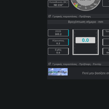
Κατεύθυνση (Μ.)
ND
NA
ND 232°
NND
NNA
N
Γραφικές παραστάσεις
- Πρόβλεψη
Βροχόπτωση σήμερα - mm
2026
Τελ
305.2
0.0
Αύγουστος
0.2
Εχθές
0.0
0
Γραφικές παραστάσεις
- Πρόβλεψη
- Ραντάρ
Ποτέ μην βασίζετε 