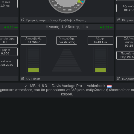
0.5 m/s
976
1024
1.0 kts
973
1027
Aζιμούθ
|
970
1030
85.2° 
964
1036
Γραφικές παραστάσεις
- Πρόβλεψη
- Χάρτης
Πληροφορί
Ηλιακός - UV-δείκτης - Lux
am
am
8:04
8:04
ευταία ώρα
Ακτινοβολία
Υπεριώδης
Λάμψη
Σελήνη
0.0
51 W/m²
n/a Δείκτης
6243 Lux
αύριο
00:15
Τιμή/ ω
0.000
Πανσέλην
Παρ 28 Α
Last rain
4-08-2026
UV Γύρισε
Πληροφορί
✓
MB_rt_6.3 - Davis Vantage Pro - Achterhoek
σημαντικές αποφάσεις που θα μπορούσαν να βλάψουν ανθρώπους ή ιδιοκτησία σε αυ
καιρού.