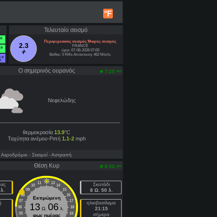
°F
Τελευταίο σεισμό
°
Περιφερειακός σεισμός Μικρός σεισμός
2.3
FRANCE
°
ώρα: 07-08-2026 07:00
Βάθος: 5 KMs Απόσταση: 462 Μάιλς
1°
Ο σημερινός ουρανός
am
7:25
Νεφελώδης
θερμοκρασία
13.9
°C
Ταχύτητα ανέμου-Ριπή
1.1-2
mph
- Aεροδρόμιο
- Σεισμοί
- Αστραπή
Θέση Κυρ
am
8:08
11
13
ρας
Σκοτάδι
10
14
λ.
09
15
8 Ω. 50 λ.
08
16
Εκτιμώμενη
07
17
ή
ηλιοβασίλεμα
13
06
06
18
Ω.
λ.
21:15
05
19
σήμερα
φως ημέρας