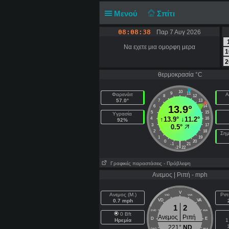
Μενού
Σπίτι
08:08:38
Παρ 7 Αυγ 2026
Να εχετε μια ομορφη μερα
1
2
θερμοκρασία °C
10
9
11
Φαρενάιτ
Α
8
12
57.0°
7
13
6
13.9°
14
5
15
Υγρασία
↑
13.9°
↓
11.2°
4
16
92%
3
17
0.5°
2
18
Σημ
1
19
0
20
|
-1
21
-2
22
Γραφικές παραστάσεις
- Πρόβλεψη
Ανεμος | Ριπή - mph
V
Ανεμος (Μ.)
Ριπ
VVD
VVA
0.7 mph
VD
VA
1
2
DVD
AVA
0 Bft
Ανεμος
Ριπή
D
E
Ηρεμία
1
221°
ND
DND
ANA