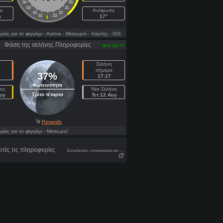
04
20
03
21
ιο
Ανύψωση
02
22
A
01
23
17°
ες για το φεγγάρι
- Αυrora
- Μετεωροί
- Χάρτης
- ISS
Φάση της σελήνης Πληροφορίες
am
8:08
Σελήνη
σήμερα
37%
17:17
Φωτεινότητα
ος
Νέα Σελήνη
Τρίτο τέταρτο
υγ
Τετ 12 Αυγ
Perseids
ες για το φεγγάρι
- Μετεωροί
τές τις πληροφορίες
Συντελεστές, επικοινωνία και . . .